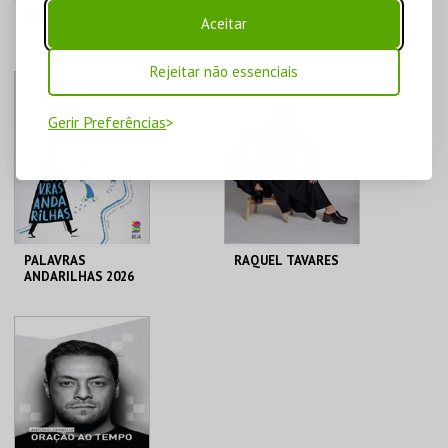
ANA SANTOS
MARCO OLIVEIRA E
Aceitar
JOSÉ PEIXOTO
Rejeitar não essenciais
C. UNESCO DE BEJA
C. UNESCO DE BEJA
Gerir Preferências
MAIS INFO
MAIS INFO
COMPRAR
COMPRAR
PALAVRAS
RAQUEL TAVARES
ANDARILHAS 2026
JARDIM PÚBLICO DE
PAX JULIA T.
BEJA
MUNICIPAL
MAIS INFO
MAIS INFO
INSCREVER
COMPRAR