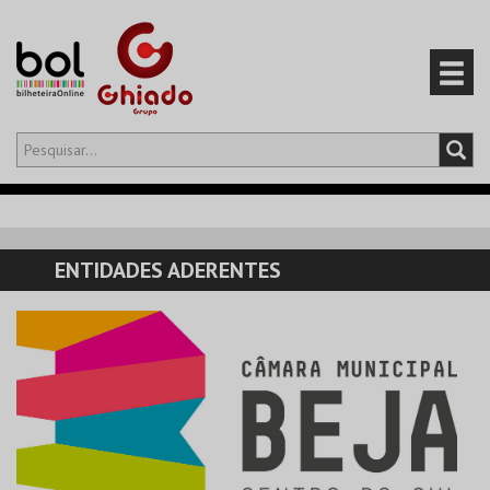
Olá,
iniciar sessão
PT
0
CARRINHO
ENTIDADES ADERENTES
EVENTOS
CARTÕES
PRODUTOS