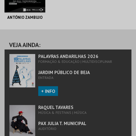
ANTÓNIO ZAMBUJO
PAX JULIA T.
MUNICIPAL
VEJA AINDA:
MAIS INFO
PALAVRAS ANDARILHAS 2026
FORMAÇÃO & EDUCAÇÃO | MULTIDISCIPLINAR
COMPRAR
JARDIM PÚBLICO DE BEJA
ENTRADA
+ INFO
RAQUEL TAVARES
MÚSICA & FESTIVAIS | MÚSICA
PAX JULIA T. MUNICIPAL
AUDITÓRIO