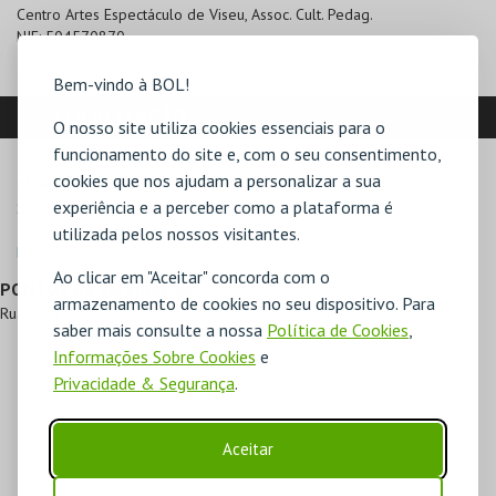
Centro Artes Espectáculo de Viseu, Assoc. Cult. Pedag.
NIF:
504570870
Bem-vindo à BOL!
LOCALIZAÇÃO
O nosso site utiliza cookies essenciais para o
funcionamento do site e, com o seu consentimento,
cookies que nos ajudam a personalizar a sua
MORADA
experiência e a perceber como a plataforma é
Solar de Prime - Rua dos Olivais

3500-164 Viseu
utilizada pelos nossos visitantes.
Direcções para PROVISEU (CAE Viseu)
Ao clicar em "Aceitar" concorda com o
PONTOS DE REFERÊNCIA
armazenamento de cookies no seu dispositivo. Para
Rua Formosa
saber mais consulte a nossa
Política de Cookies
,
Informações Sobre Cookies
e
Privacidade & Segurança
.
Aceitar