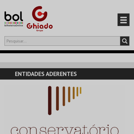
Olá,
iniciar sessão
PT
0
CARRINHO
ENTIDADES ADERENTES
EVENTOS
CARTÕES
PRODUTOS