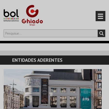
Olá,
iniciar sessão
PT
0
CARRINHO
ENTIDADES ADERENTES
EVENTOS
CARTÕES
PRODUTOS