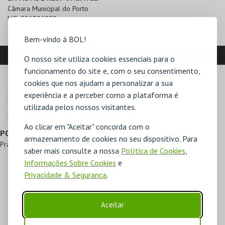
Câmara Municipal do Porto
NIF:
501306099
Bem-vindo à BOL!
LOCALIZAÇÃO
O nosso site utiliza cookies essenciais para o
funcionamento do site e, com o seu consentimento,
cookies que nos ajudam a personalizar a sua
MORADA
experiência e a perceber como a plataforma é
Praça D. João I

utilizada pelos nossos visitantes.
4000-295 Porto
Direcções para Teatro Municipal Rivoli
Ao clicar em "Aceitar" concorda com o
PONTOS DE REFERÊNCIA
armazenamento de cookies no seu dispositivo. Para
Praça D. João I
saber mais consulte a nossa
Política de Cookies
,
Informações Sobre Cookies
e
Privacidade & Segurança
.
Aceitar