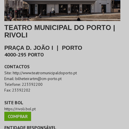
TEATRO MUNICIPAL DO PORTO |
RIVOLI
PRAÇA D. JOÃO I
|
PORTO
4000-295
PORTO
CONTACTOS
Site:
http://www.teatromunicipaldoporto.pt
Email:
bilheteirartm@cm-porto.pt
Telefone:
223392200
Fax:
23392202
SITE BOL
https://rivoli.bol.pt
COMPRAR
ENTIDADE RESPONSÁVEL