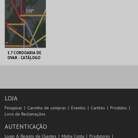
MAIS INFO
MAIS INFO
COMPRAR
COMPRAR
1.7 CORDOARIA DE
OVAR - CATÁLOGO
DE EXPOSIÇÃO
CENTRO DE ARTE
DE OVAR
MAIS INFO
LOJA
COMPRAR
Pesquisar
Carrinho de compras
Eventos
Cartões
Produtos
Livro de Reclamações
AUTENTICAÇÃO
Login & Registo de Clientes
Minha Conta
Produtores