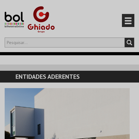
Olá,
iniciar sessão
PT
0
CARRINHO
ENTIDADES ADERENTES
EVENTOS
CARTÕES
PRODUTOS