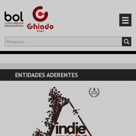
Olá,
iniciar sessão
PT
0
CARRINHO
ENTIDADES ADERENTES
EVENTOS
CARTÕES
PRODUTOS