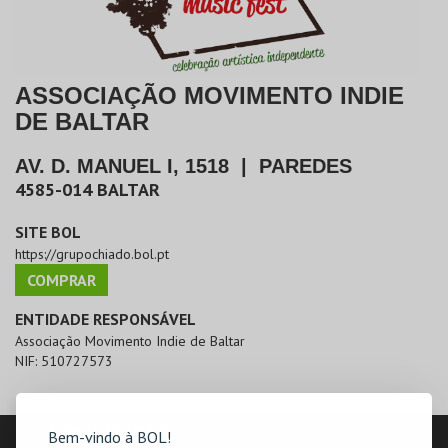
ASSOCIAÇÃO MOVIMENTO INDIE
DE BALTAR
AV. D. MANUEL I, 1518
|
PAREDES
4585-014
BALTAR
SITE BOL
https://grupochiado.bol.pt
COMPRAR
ENTIDADE RESPONSÁVEL
Associação Movimento Indie de Baltar
NIF:
510727573
LOCALIZAÇÃO
Bem-vindo à BOL!