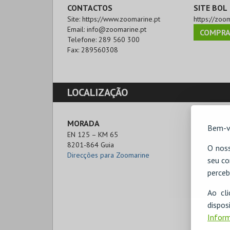
CONTACTOS
SITE BOL
Site:
https://www.zoomarine.pt
https://zoo
Email:
info@zoomarine.pt
COMPRA
Telefone:
289 560 300
Fax:
289560308
LOCALIZAÇÃO
MORADA
Bem-v
EN 125 – KM 65

8201-864 Guia
O noss
Direcções para Zoomarine
seu co
perceb
Ao cl
disp
Inform