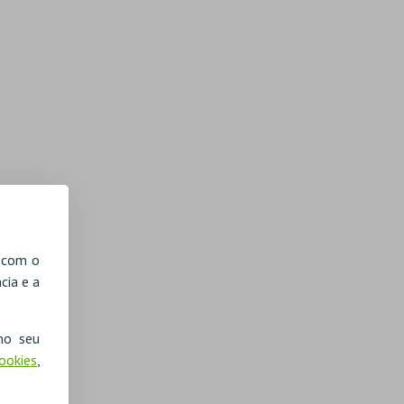
, com o
cia e a
no seu
Cookies
,