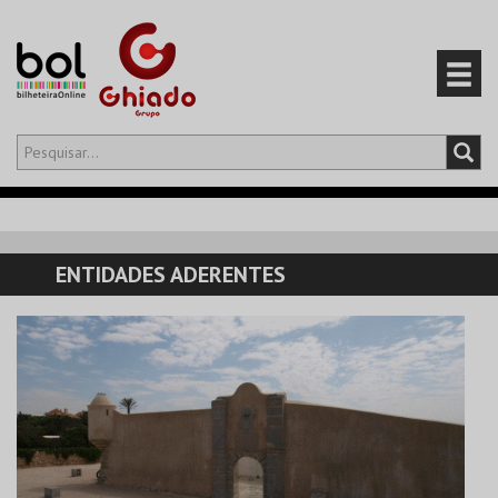
Olá,
iniciar sessão
PT
0
CARRINHO
ENTIDADES ADERENTES
EVENTOS
CARTÕES
PRODUTOS