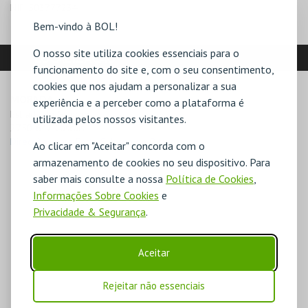
NIF:
503777234
Bem-vindo à BOL!
O nosso site utiliza cookies essenciais para o
LOCALIZAÇÃO
funcionamento do site e, com o seu consentimento,
cookies que nos ajudam a personalizar a sua
MORADA
experiência e a perceber como a plataforma é
Estrada do Guincho

utilizada pelos nossos visitantes.
2750-642 Cascais
Direcções para Forte S. Jorge de Oitavos
Ao clicar em "Aceitar" concorda com o
armazenamento de cookies no seu dispositivo. Para
saber mais consulte a nossa
Política de Cookies
,
Informações Sobre Cookies
e
Privacidade & Segurança
.
Aceitar
Rejeitar não essenciais