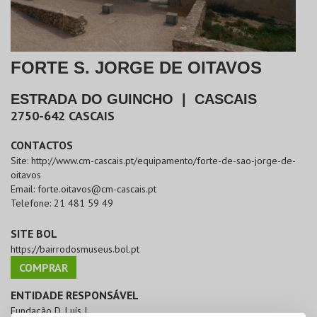
FORTE S. JORGE DE OITAVOS
ESTRADA DO GUINCHO
|
CASCAIS
2750-642
CASCAIS
CONTACTOS
Site:
http://www.cm-cascais.pt/equipamento/forte-de-sao-jorge-de-
oitavos
Email:
forte.oitavos@cm-cascais.pt
Telefone:
21 481 59 49
SITE BOL
https://bairrodosmuseus.bol.pt
COMPRAR
ENTIDADE RESPONSÁVEL
Fundação D. Luís I