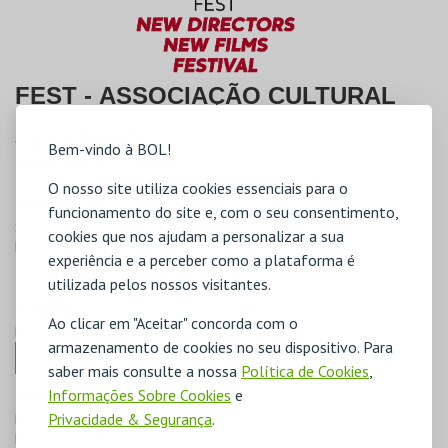
FEST - ASSOCIAÇÃO CULTURAL
-
|
ESPINHO
Bem-vindo à BOL!
4500-276
ESTPINHO
O nosso site utiliza cookies essenciais para o
CONTACTOS
funcionamento do site e, com o seu consentimento,
Site:
http://www.fest.pt
cookies que nos ajudam a personalizar a sua
Email:
fest@fest.pt
experiência e a perceber como a plataforma é
Telefone:
227327545
utilizada pelos nossos visitantes.
SITE BOL
Ao clicar em "Aceitar" concorda com o
https://fest.bol.pt
armazenamento de cookies no seu dispositivo. Para
COMPRAR
saber mais consulte a nossa
Política de Cookies
,
Informações Sobre Cookies
e
ENTIDADE RESPONSÁVEL
Privacidade & Segurança
.
FEST - Associação Cultural
NIF:
507115180