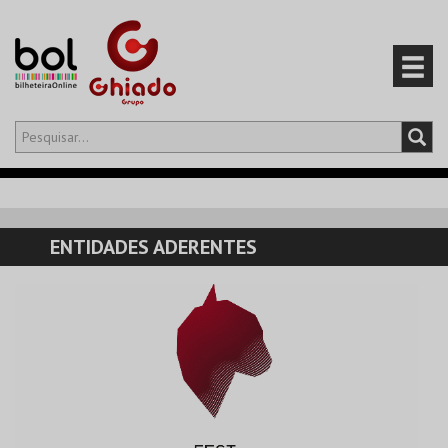
Olá,
iniciar sessão
PT
0
CARRINHO
ENTIDADES ADERENTES
EVENTOS
CARTÕES
PRODUTOS