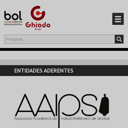
Olá,
iniciar sessão
PT
0
CARRINHO
ENTIDADES ADERENTES
EVENTOS
CARTÕES
PRODUTOS