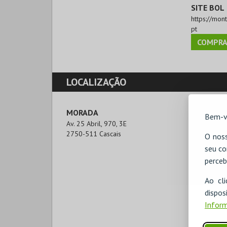
SITE BOL
https://mon
pt
COMPRA
LOCALIZAÇÃO
MORADA
Bem-v
Av. 25 Abril, 970, 3E

2750-511 Cascais
O noss
seu co
perceb
Ao cl
disp
Inform