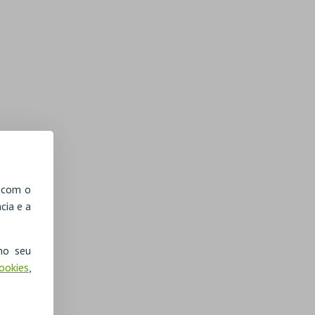
, com o
cia e a
no seu
Cookies
,