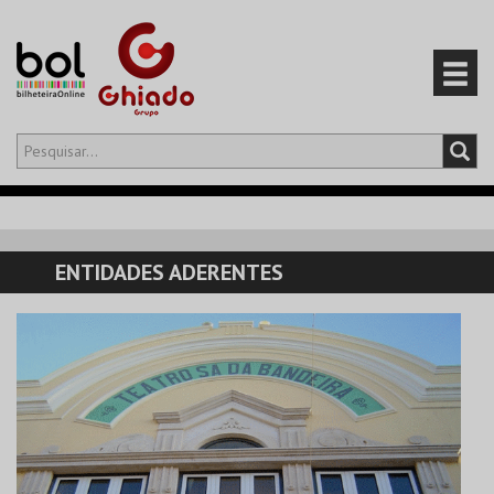
Olá,
iniciar sessão
PT
0
CARRINHO
ENTIDADES ADERENTES
EVENTOS
CARTÕES
PRODUTOS