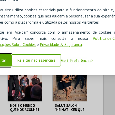
o site utiliza cookies essenciais para o funcionamento do site e
nsentimento, cookies que nos ajudam a personalizar a sua experiên
er como a plataforma é utilizada pelos nossos visitantes.
icar em "Aceitar" concorda com o armazenamento de cookies 
ositivo. Para saber mais consulte a nossa
Política de 
SECRET AGENTS |
I’A’V | CURADORIA
ações Sobre Cookies
e
Privacidade & Segurança
.
BANDA MUSICAL DE
BASQUEIRO
SOUTO
ASSOCIAÇÃO
CULTURAL
CINETEATRO
CINETEATRO
itar
Rejeitar não essenciais
Gerir Preferências
ANTÓNIO LAMOSO
ANTÓNIO LAMOSO
MAIS INFO
MAIS INFO
COMPRAR
COMPRAR
NÓS E O MUNDO
SALUT SALON |
QUE NOS ACOLHE |
"HEIMAT - CÉU QUE
TERTÚLIA
TRAZEMOS