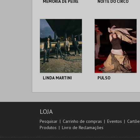
MEMÓRIA DE PEIXE
NOITE DO CIRCO
CINETEATRO
MUSEU DE LAMAS
ANTÓNIO LAMOSO
MAIS INFO
MAIS INFO
COMPRAR
COMPRAR
LINDA MARTINI
PULSO
CINETEATRO
CINETEATRO
ANTÓNIO LAMOSO
ANTÓNIO LAMOSO
LOJA
MAIS INFO
MAIS INFO
Pesquisar
Carrinho de compras
Eventos
Cartõe
Produtos
Livro de Reclamações
COMPRAR
COMPRAR