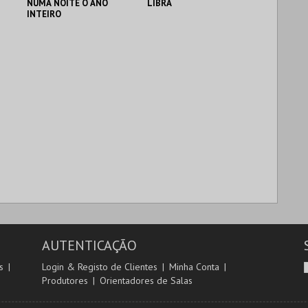
NUMA NOITE O ANO
LIBRA
INTEIRO
CINETEATRO
CINETEATRO
ANTÓNIO LAMOSO
ANTÓNIO LAMOSO
MAIS INFO
MAIS INFO
COMPRAR
COMPRAR
AUTENTICAÇÃO
s
Login & Registo de Clientes
Minha Conta
Produtores
Orientadores de Salas