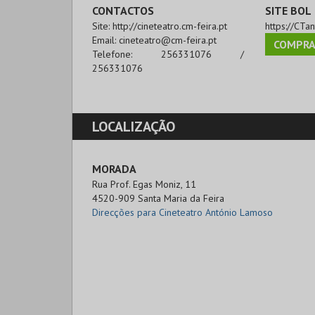
CONTACTOS
SITE BOL
Site:
http://cineteatro.cm-feira.pt
https://CTa
Email:
cineteatro@cm-feira.pt
COMPRA
Telefone:
256331076 /
256331076
LOCALIZAÇÃO
MORADA
Rua Prof. Egas Moniz, 11

4520-909 Santa Maria da Feira 
Direcções para Cineteatro António Lamoso