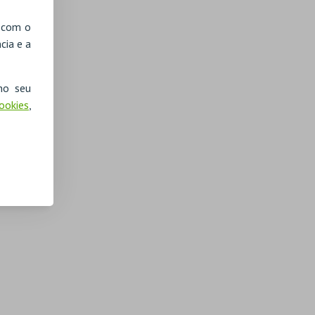
, com o
cia e a
no seu
Cookies
,