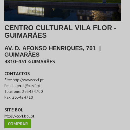
CENTRO CULTURAL VILA FLOR -
GUIMARÃES
AV. D. AFONSO HENRIQUES, 701
|
GUIMARÃES
4810-431
GUIMARÃES
CONTACTOS
Site:
http://www.ccvf.pt
Email:
geral@ccvf.pt
Telefone:
253424700
Fax:
253424710
SITE BOL
https://ccvf.bol.pt
COMPRAR