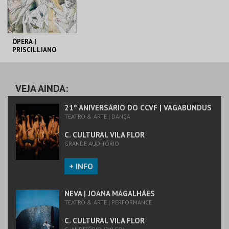
COMPRAR
COMPRAR
ÓPERA |
PRISCILLIANO
C. CULTURAL VILA
FLOR
VEJA AINDA:
MAIS INFO
21º ANIVERSÁRIO DO CCVF | VAGABUNDUS
TEATRO & ARTE | DANÇA
COMPRAR
C. CULTURAL VILA FLOR
GRANDE AUDITÓRIO
+ INFO
NEVA | JOANA MAGALHÃES
TEATRO & ARTE | PERFORMANCE
C. CULTURAL VILA FLOR