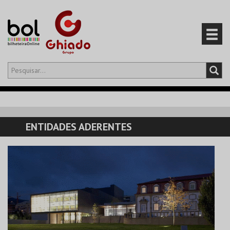
Olá,
iniciar sessão
PT
0
CARRINHO
ENTIDADES ADERENTES
EVENTOS
CARTÕES
PRODUTOS