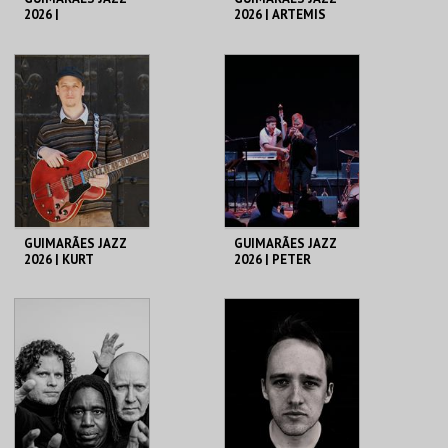
2026 |
2026 | ARTEMIS
REMPIS/ADASIEWIC
Z/CORSANO TRIO
C. CULTURAL VILA
C. CULTURAL VILA
FLOR
FLOR
MAIS INFO
MAIS INFO
COMPRAR
COMPRAR
GUIMARÃES JAZZ
GUIMARÃES JAZZ
2026 | KURT
2026 | PETER
ROSENWINKEL
EVANS QUARTETO
QUINTETO
C. CULTURAL VILA
C. CULTURAL VILA
FLOR
FLOR
MAIS INFO
MAIS INFO
COMPRAR
COMPRAR