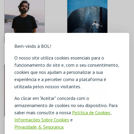
MAIS INFO
MAIS INFO
COMPRAR
COMPRAR
Bem-vindo à BOL!
MEDITERRÂNEO
NEVA | JOANA
(REVISITADO) |
MAGALHÃES
O nosso site utiliza cookies essenciais para o
VALTER LOBO
funcionamento do site e, com o seu consentimento,
C. CULTURAL VILA
C. CULTURAL VILA
cookies que nos ajudam a personalizar a sua
FLOR
FLOR
experiência e a perceber como a plataforma é
MAIS INFO
MAIS INFO
utilizada pelos nossos visitantes.
Ao clicar em "Aceitar" concorda com o
COMPRAR
COMPRAR
armazenamento de cookies no seu dispositivo. Para
saber mais consulte a nossa
Política de Cookies
,
Informações Sobre Cookies
e
MAFALDA | GOSTO
QUERO UM PIANO |
MUITO DE ESTAR
ANA MADUREIRA &
Privacidade & Segurança
.
AQUI
VAHAN KEROVPYAN