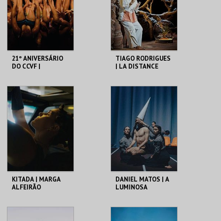
21º ANIVERSÁRIO
TIAGO RODRIGUES
DO CCVF |
| LA DISTANCE
VAGABUNDUS
C. CULTURAL VILA
C. CULTURAL VILA
FLOR
FLOR
MAIS INFO
MAIS INFO
COMPRAR
COMPRAR
KITADA | MARGA
DANIEL MATOS | A
ALFEIRÃO
LUMINOSA
VIOLENCIA DA
PERFEIÇÃO
C. CULTURAL VILA
C. CULTURAL VILA
FLOR
FLOR