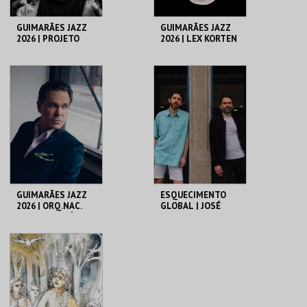
GUIMARÃES JAZZ
GUIMARÃES JAZZ
2026 | PROJETO
2026 | LEX KORTEN
SONOSCOPIA
QUINTET
C. CULTURAL VILA
C. CULTURAL VILA
FLOR
FLOR
MAIS INFO
MAIS INFO
COMPRAR
COMPRAR
GUIMARÃES JAZZ
ESQUECIMENTO
2026 | ORQ.NAC.
GLOBAL | JOSÉ
JAZZ MACEDÓNIA
NUNES E LUCA
DO NORTE C/ KURT
ARGEL
ELLING
C. CULTURAL VILA
C. CULTURAL VILA
FLOR
FLOR
MAIS INFO
MAIS INFO