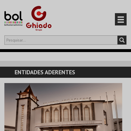
Olá,
iniciar sessão
PT
0
CARRINHO
ENTIDADES ADERENTES
EVENTOS
CARTÕES
PRODUTOS