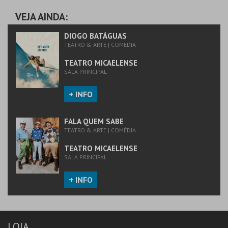
TEATRO
MICAELENSE
VEJA AINDA:
MAIS INFO
DIOGO BATÁGUAS
TEATRO & ARTE | COMÉDIA
COMPRAR
TEATRO MICAELENSE
SALA PRINCIPAL
+ INFO
FALA QUEM SABE
TEATRO & ARTE | COMÉDIA
TEATRO MICAELENSE
SALA PRINCIPAL
+ INFO
LOJA