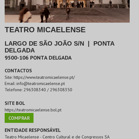
TEATRO MICAELENSE
LARGO DE SÃO JOÃO S/N
|
PONTA
DELGADA
9500-106
PONTA DELGADA
CONTACTOS
Site:
https://www.teatromicaelense.pt/
Email:
info@teatromicaelense.pt
Telefone:
296308340 / 296308350
SITE BOL
https://teatromicaelense.bol.pt
COMPRAR
ENTIDADE RESPONSÁVEL
Teatro Micaelense - Centro Cultural e de Congressos SA