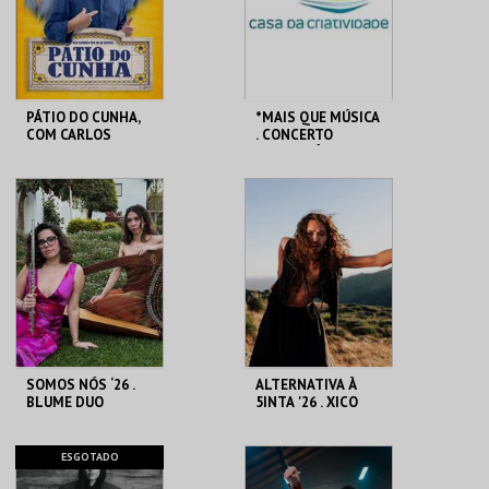
PÁTIO DO CUNHA,
*MAIS QUE MÚSICA
COM CARLOS
. CONCERTO
CUNHA ERIKA MOTA
EVANGELÍSTICO
CASA DA
CASA DA
CRIATIVIDADE
CRIATIVIDADE
MAIS INFO
MAIS INFO
COMPRAR
COMPRAR
SOMOS NÓS ‘26 .
ALTERNATIVA À
BLUME DUO
5INTA '26 . XICO
GAIATO, A CADA
PASSO QUE DOU
CASA DA
CASA DA
ESGOTADO
CRIATIVIDADE
CRIATIVIDADE