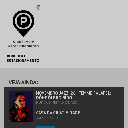
MAIS INFO
COMPRAR
VOUCHER DE
ESTACIONAMENTO
PARQUE JOÃO DE
C. M. S. JOÃO DA
DEUS
MADEIRA
VEJA AINDA:
MAIS INFO
NOVEMBRO JAZZ '26 . FEMME FALAFEL:
DÓI-DÓI PROIBÍDO
MÚSICA & FESTIVAIS | JAZZ
COMPRAR
CASA DA CRIATIVIDADE
SALA PRINCIPAL