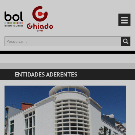
Olá,
iniciar sessão
PT
0
CARRINHO
ENTIDADES ADERENTES
EVENTOS
CARTÕES
PRODUTOS