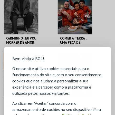
MAIS INFO
MAIS INFO
COMPRAR
COMPRAR
CARMINHO . EU VOU
COMER A TERRA .
MORRER DE AMOR
UMA PEÇA DE
OU RESISTIR
TEATRO-
COMESTÍVEL
CASA DA
CASA DA
Bem-vindo à BOL!
CRIATIVIDADE
CRIATIVIDADE
O nosso site utiliza cookies essenciais para o
MAIS INFO
MAIS INFO
funcionamento do site e, com o seu consentimento,
cookies que nos ajudam a personalizar a sua
COMPRAR
experiência e a perceber como a plataforma é
utilizada pelos nossos visitantes.
DUAS CASAS .
AS LÁGRIMAS
Ao clicar em "Aceitar" concorda com o
IMAGINAR DO
AMARGAS DE
armazenamento de cookies no seu dispositivo. Para
GIGANTE
PETRA VON KANT