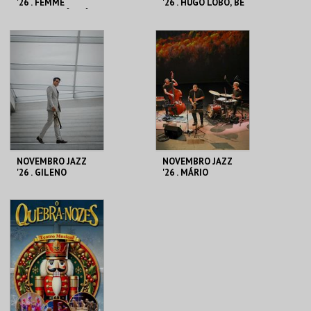
'26 . FEMME
'26 . HUGO LOBO, BE
FALAFEL: DÓI-DÓI
BOPPIN'
PROIBÍDO
CASA DA
CASA DA
CRIATIVIDADE
CRIATIVIDADE
MAIS INFO
MAIS INFO
COMPRAR
COMPRAR
NOVEMBRO JAZZ
NOVEMBRO JAZZ
'26 . GILENO
'26 . MÁRIO
SANTANA, MILES
BARREIROS, NA
DAVIS LEGACY
PELE DA TERRA
CASA DA
CASA DA
CRIATIVIDADE
CRIATIVIDADE
MAIS INFO
MAIS INFO
COMPRAR
COMPRAR