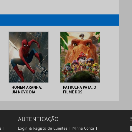
HOMEM ARANHA:
PATRULHA PATA: O
UM NOVO DIA
FILME DOS
DINOSSAUROS
CINE TEATRO JOÃO
CINE TEATRO JOÃO
VERDE
VERDE
AUTENTICAÇÃO
MAIS INFO
MAIS INFO
s
Login & Registo de Clientes
Minha Conta