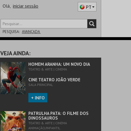
Olá,
iniciar sessão
PT
PESQUISA:
AVANÇADA
DISTRITO
VEJA AINDA:
SALA
HOMEM ARANHA: UM NOVO DIA
TEATRO & ARTE | CINEMA
CINE TEATRO JOÃO VERDE
SALA PRINCIPAL
+ INFO
PATRULHA PATA: O FILME DOS
DINOSSAUROS
TEATRO & ARTE | CINEMA
ANIMAÇÃO/INFANTIL