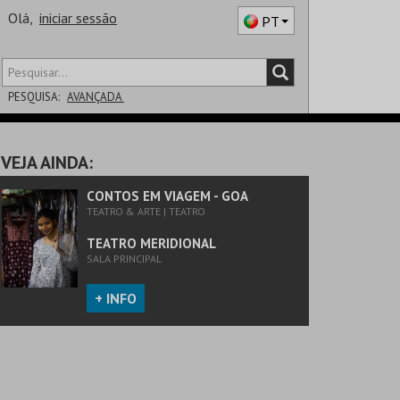
Olá,
iniciar sessão
PT
PESQUISA:
AVANÇADA
DISTRITO
VEJA AINDA:
SALA
CONTOS EM VIAGEM - GOA
TEATRO & ARTE | TEATRO
TEATRO MERIDIONAL
SALA PRINCIPAL
+ INFO