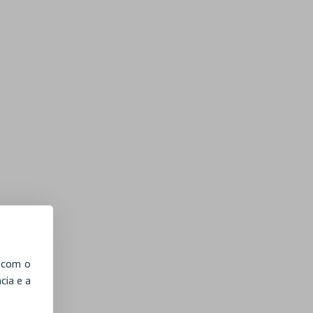
, com o
cia e a