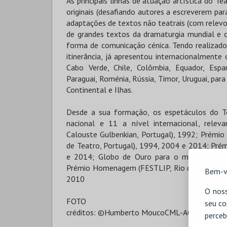
As principais linhas de atuação artística do 
originais (desafiando autores a escreverem pa
adaptações de textos não teatrais (com relevo
de grandes textos da dramaturgia mundial e c
forma de comunicação cénica. Tendo realizad
itinerância, já apresentou internacionalmente 
Cabo Verde, Chile, Colômbia, Equador, Espan
Paraguai, Roménia, Rússia, Timor, Uruguai, par
Continental e Ilhas.
Desde a sua formação, os espetáculos do Te
nacional e 11 a nível internacional, relev
Calouste Gulbenkian, Portugal), 1992; Prémio 
de Teatro, Portugal), 1994, 2004 e 2014; Pré
e 2014; Globo de Ouro para o melhor espetá
Prémio Homenagem (FESTLIP, Rio de Janeiro, B
Bem-v
2010
O noss
FOTO
seu co
créditos: ©Humberto MoucoCML-ACL
perceb