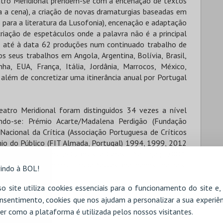
Teatro Meridional prendem-se com a encenação de textos
ra a cena), a criação de novas dramaturgias baseadas em
 para a literatura da Lusofonia), encenação e adaptação
riação de espetáculos onde a palavra não é a principal
o até à data 62 produções num continuado trabalho de
os seus trabalhos em Angola, Argentina, Bolívia, Brasil,
ha, EUA, França, Itália, Jordânia, Marrocos, México,
a além de concretizar uma itinerância anual por Portugal
atro Meridional foram distinguidos 34 vezes a nível
ando-se: Prémio Acarte/Madalena Perdigão (Fundação
Nacional da Crítica (Associação Portuguesa de Críticos
mio do Público (FIT Almada, Portugal) 1994, 1999, 2012
culo de Teatro (SIC/Revista Caras, Portugal), 2004;
rasil), 2018; Prémio Europa Novas Realidades Teatrais,
indo à BOL!
o site utiliza cookies essenciais para o funcionamento do site e
nsentimento, cookies que nos ajudam a personalizar a sua experiên
er como a plataforma é utilizada pelos nossos visitantes.