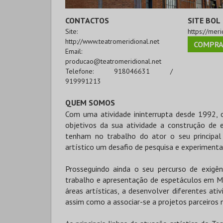
CONTACTOS
SITE BOL
Site:
https://meri
http://www.teatromeridional.net
COMPRA
Email:
producao@teatromeridional.net
Telefone:
918046631 /
919991213
QUEM SOMOS
Com uma atividade ininterrupta desde 1992, o
objetivos da sua atividade a construção de 
tenham no trabalho do ator o seu principal
artístico um desafio de pesquisa e experimenta
Prosseguindo ainda o seu percurso de exigênc
trabalho e apresentação de espetáculos em Ma
áreas artísticas, a desenvolver diferentes ati
assim como a associar-se a projetos parceiros n