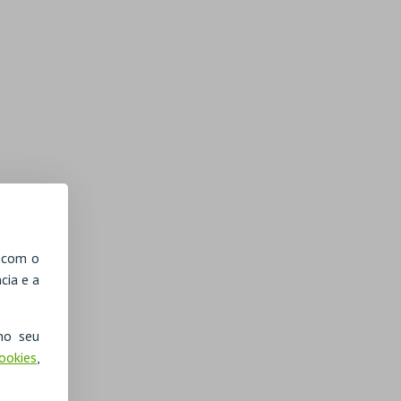
, com o
cia e a
no seu
Cookies
,