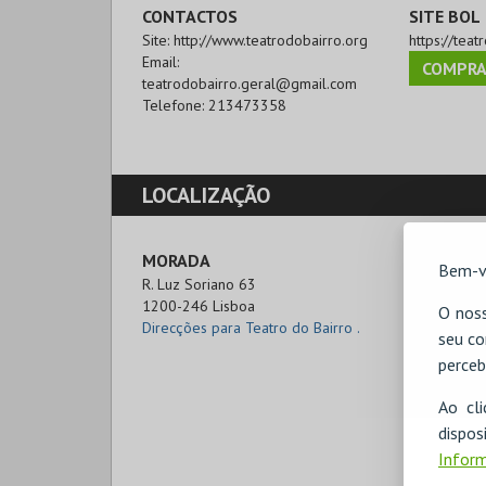
CONTACTOS
SITE BOL
Site:
http://www.teatrodobairro.org
https://teat
Email:
COMPRA
teatrodobairro.geral@gmail.com
Telefone:
213473358
LOCALIZAÇÃO
MORADA
Bem-v
R. Luz Soriano 63

1200-246 Lisboa
O noss
Direcções para Teatro do Bairro .
seu co
perceb
Ao cl
disp
Inform